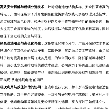
高效安全拆解与精细分选技术
：针对锂电池包结构多样、安全性要求高的
特点，广德环保展示了其开发的智能化拆解流水线与多级物理分选技术。
通过精准的放电处理、模块化拆解以及基于物料物理特性的高效分选，极
大提高了金属富集物的纯度，为后续湿法冶炼奠定了优质原料基础，同时
确保了全过程的安全与环保。
绿色湿法冶金与高值化再生
：这是交流的核心环节。广德环保的技术专家
详细介绍了其优化的湿法浸出、萃取分离、沉淀结晶等工艺路线。重点探
讨了如何提高有价金属（尤其是锂）的综合回收率、降低酸碱等辅料消
耗、减少废水废渣排放等关键技术改进。公司致力于将再生出的电池级碳
酸锂、硫酸钴、硫酸镍等产品，重新输回到锂电池正极材料制造环节，真
正实现“从电池到电池”的闭环。
梯次利用与残值评估的协同
：交流中也认识到，并非所有退役电池都适合
立即拆解。对于剩余容量较高、一致性较好的电池包或模组，梯次利用于
储能、低速电动车等领域是更经济环保的选择。双方探讨了如何建立快