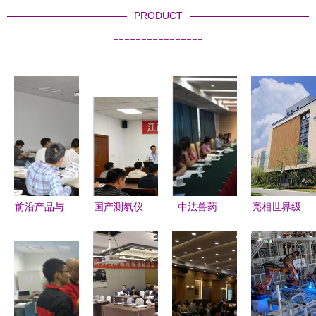
PRODUCT
----------------
前沿产品与
国产测氡仪
中法兽药
亮相世界级
应用深度解
与声级计
GMP技术
展会，中电
析 安东帕
技术发展、
交流研讨会
信量子集
先进纳米压
应用与交流
在京成功举
团“量”点纷
痕技术交流
展望
行，共促产
呈促技术交
研讨会纪实
业发展与质
流