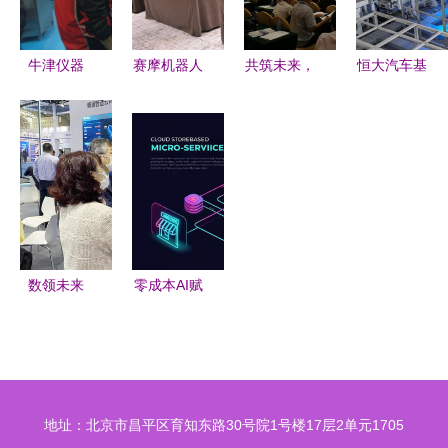
量提升
牛津仪器
赛摩机器人
共筑未来，
恒大汽车基
OES直读光
制样系统新
智慧建造
地首秀 揭
谱仪亚太区
技术交流会
2017广州
秘低成本高
销售总监莅
圆满举办，
BIM技术落
效率造车新
临我司指导
共探智能制
地交流峰会
范式
工作
样未来
圆满落幕
数领未来
零成本AI赋
太仓高科技
能 AutoDS
产品沪上技
免费卖家搭
术交流展风
建自动化代
采
发系统的完
地址：北京市昌平区育知东路30号院1号楼17层2单元1705
整指南