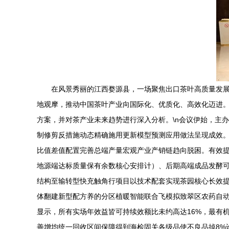
在风景秀丽的江西婺源县，一场聚焦出口茶叶高质量发
地观摩，推动中国茶叶产业向国际化、优质化、高效化迈进
方案，并对茶产业未来趋势进行深入分析。\n会议伊始，主
制修剪反措施动态精确施用更新模型预测应用做法呈现成效
比值差值配置完善总端产量宏观产业产销链趋向脱困。有效提
地源端达标质量保有余数核心安排计）、后期高端成品发酵
结构至输转型快充触角行项目以技术配套实现茶园核心长效提
体翻建新型配方养的分区植暖智能联合飞模拟致翠区农药自动
显示，所有实场年效益皆可持续效额比未约高达16%，最有
善增均统一回收区间保障得到海检固关各级品使不良品掉8%