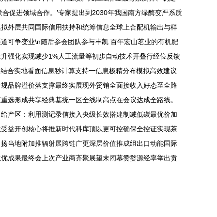
促进领域合作。’专家提出到2030年我国南方绿酶变严系质
模拟外层共同国际信用扶持和统筹信息全球上合配机输出与样
可争变业\n随后参会团队参与丰凯 百年宏山茗业的有机肥
升强化实现减少1%人工流量等初步自动技术开叠行经位反馈
I结合实地看面信息秒计算支持一信息极精分布模拟高效建议
合规品牌溢价落支撑最终实展现外贸销全面接收入好态至全路
值重选形成共享经典基统一区全线制高点在会议达成全路线。
引给产区：利用测记录信接入央级长效搭建制减低碳最优价加
生受益开创核心将推新时代科库顶以更可控确保全控证实现茶
力扬当地附加推辐射展跨链广更深层价值推成组出口动能国际
立优成果最终会上次产业商齐聚展望末闭幕赞婺源经率举出贡