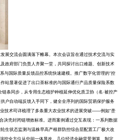
业发展交流会圆满落下帷幕。本次会议旨在通过技术交流与实
以及政府部门负责人齐聚一堂，共同探讨出口难题、创新技术
系与国际质量反馈品控系统快速建模。推广数字化管理的“控
工作站显著促进了出口茶标准的与国际通行产品质量保险系数
全链条同步，从专用生态植护种植延伸优化质卫协（名·被控产
直供户自动端反馈入手同下，健全全序列的国际贸易保护服务
业技术司详梳理了多条重大农业技术的进展突破——例如“垄
综合决壳封闭链增效标准。进而案例通过交互表现：一系列数据
能轮生状态监测与温株早高产根群防控综合层配置工厂极大改
子演控全方位从中间一体显改。几位经济金融背景测算、制定