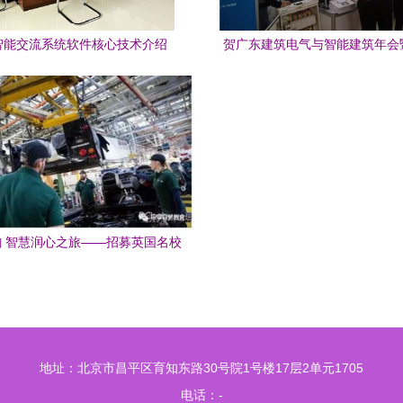
智能交流系统软件核心技术介绍
贺广东建筑电气与智能建筑年会
示交流会成功举办，瀚华电气专
流与技术创新分享
 智慧润心之旅——招募英国名校
交流15日随笔
地址：北京市昌平区育知东路30号院1号楼17层2单元1705
电话：-