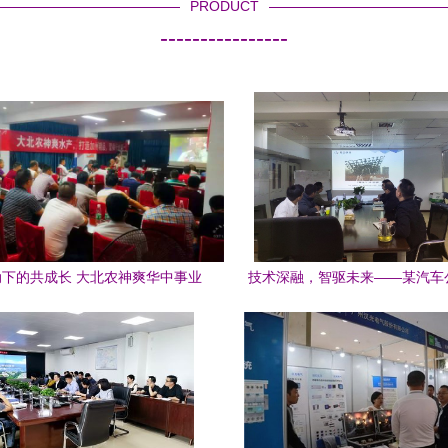
PRODUCT
----------------
下的共成长 大北农神爽华中事业
技术深融，智驱未来——某汽车
部加州鲈技术交流会纪实
到访我司技术交流圆满成