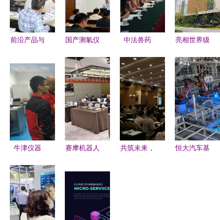
前沿产品与
国产测氡仪
中法兽药
亮相世界级
应用深度解
与声级计
GMP技术
展会，中电
析 安东帕
技术发展、
交流研讨会
信量子集
先进纳米压
应用与交流
在京成功举
团“量”点纷
痕技术交流
展望
行，共促产
呈促技术交
研讨会纪实
业发展与质
流
量提升
牛津仪器
赛摩机器人
共筑未来，
恒大汽车基
OES直读光
制样系统新
智慧建造
地首秀 揭
谱仪亚太区
技术交流会
2017广州
秘低成本高
销售总监莅
圆满举办，
BIM技术落
效率造车新
临我司指导
共探智能制
地交流峰会
范式