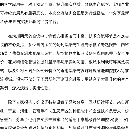
的科学应用等，对于稳定产量、提升果实品质、降低生产成本、实现产业
可持续发展具有重要意义。本次交流培训会正是为行业搭建一个分享最新
科研成果与实践经验的宝贵平台。
在为期两天的会议中，议程安排紧凑而丰富。技术交流环节是本次会
议的核心亮点。多位国内顶尖的葡萄栽培与生理专家做了专题报告，内容
涵盖了葡萄光温水肥精准调控、新型植物生长调节剂的应用原理与安全评
价、花果精细化管理以提升坐果率与果实均匀度、根域限制栽培等高效模
式、以及针对不同产区气候特点的避雨栽培与设施环境智能调控技术等前
沿领域。报告不仅分享了最新的理论研究进展，更结合了大量具体的生产
案例，深入浅出，实用性强。
除了专家报告，会议还特别设置了经验分享与互动研讨环节。来自新
疆、宁夏、河北、云南等不同生态产区的种植能手和企业技术负责人，纷
纷登台，分享了他们在实践中探索出的适用于本地条件的调控“秘诀”，如
如何应对异常气候对花芽分化的影响、如何通过叶面营养调控改善果实着