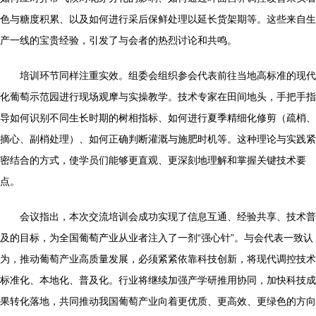
色与糖度积累、以及如何进行采后保鲜处理以延长货架期等。这些来自生
产一线的宝贵经验，引发了与会者的热烈讨论和共鸣。
培训环节同样注重实效。组委会组织参会代表前往当地高标准的现代
化葡萄示范园进行现场观摩与实操教学。技术专家在田间地头，手把手指
导如何识别不同生长时期的树相指标、如何进行夏季精细化修剪（疏梢、
摘心、副梢处理）、如何正确判断灌溉与施肥时机等。这种理论与实践紧
密结合的方式，使学员们能够更直观、更深刻地理解和掌握关键技术要
点。
会议指出，本次交流培训会成功实现了信息互通、经验共享、技术普
及的目标，为全国葡萄产业从业者注入了一剂“强心针”。与会代表一致认
为，推动葡萄产业高质量发展，必须紧紧依靠科技创新，将现代调控技术
标准化、本地化、普及化。行业将继续加强产学研推用协同，加快科技成
果转化落地，共同推动我国葡萄产业向着更优质、更高效、更绿色的方向